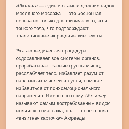
токсинов и омолаживает его. Это —
прекрасный и естественный способ
релаксации, обладающий огромным
терапевтическим эффектом.
В переводе с санскрита
Абхъянга
—
дословно означает «промасливание».
Действительно, организму человека,
словно двигателю — необходимо масло,
вместе с которым будут поступать
питательные вещества. Аюрведический
массаж
Абхъянга
— один из самых
оптимальных способов обеспечить их
приток.
В процессе этой замечательной процедуры
происходит наилучшее усвоение целебных
свойств масла. Воздействие обеспечивает
эффективную помощь коже, самому
крупному нашему органу: она начинает
правильно выполнять свои разнообразные
функции, в том числе — выводить токсины
из организма и обеспечивать поступление
питательных веществ в глубокие ткани.