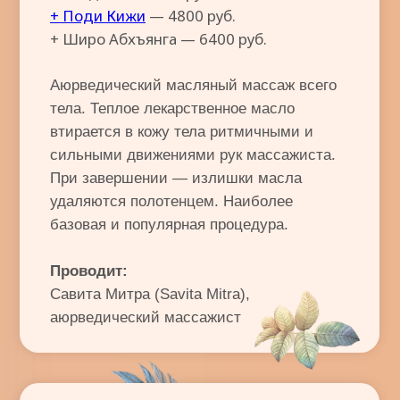
Абхъянга
— один из самых древних видов
масляного массажа — это бесценная
польза не только для физического, но и
тонкого тела, что подтверждают
традиционные аюрведические тексты.
⠀
Эта аюрведическая процедура
оздоравливает все системы органов,
прорабатывает разные группы мышц,
расслабляет тело, избавляет разум от
навязчивых мыслей и суеты, помогает
избавиться от психоэмоционального
напряжения. Именно поэтому
Абхъянгу
называют самым востребованным видом
индийского массажа, она — своего рода
«визитная карточка» Аюрведы.
Абхъянга
обеспечивает хорошую
циркуляцию крови и лимфы, снижает
влияние стресса, очищает организм от