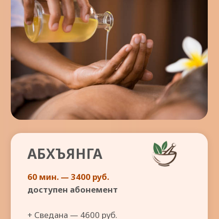
АБХЪЯНГА
60 мин. — 3400 руб.​
доступен абонемент
+ Сведана — 4600 руб.​
+ Поди Кижи
— 4800 руб.​
+ Широ Абхъянга — 6400 руб.
Аюрведический масляный массаж всего
тела. Теплое лекарственное масло
втирается в кожу тела ритмичными и
сильными движениями рук массажиста.
При завершении — излишки масла
удаляются полотенцем. Наиболее
базовая и популярная процедура.
Проводит:
Савита Митра (Savita Mitra),
аюрведический массажист