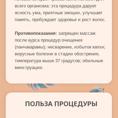
+7 495 543-72-33
+7 965 284-87-59
НАШИ ОСОБЕННОСТИ
РАБОТАЕМ ЕЖЕДНЕВНО, ЧТОБЫ СДЕЛАТЬ
ВАШУ ЖИЗНЬ ЗДОРОВОЙ И СЧАСТЛИВОЙ
Лучшее качество терапии
У нас работают опытные специалисты,
которые постоянно повышают свою
квалификацию и имеют стаж работы
более 10 лет
Чистота и комфорт
Для нас важно, чтобы клиенты
чувствовали себя комфортно. Вот
почему мы всегда следим за чистотой