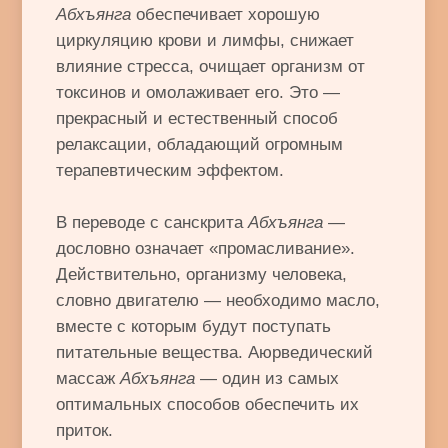
В зависимости от предпочтений,
самочувствия пациента и типа его
доши
,
масла могут быть подобраны
индивидуально. Для наиболее
продуктивной практики, нацеленной на
устранение конкретных проблем человека
— рекомендуем пройти консультацию
аюрведического доктора у нас в Центре.
Заведите себе замечательную привычку —
делать масляный массаж всего тела. Пусть
эта процедура станет частью Вашей жизни,
проводите ее курсами с определенной
периодичностью.
Традиционный массаж
Абхъянгу
идеально
дополняют такие сопутствующие
процедуры как
Сведана
— паровая
кедровая бочка, или же
Поди Кижи
—
массаж теплыми травяными мешочками.
В качестве продолжения процедуры также
можно провести
Широ Абхъянгу
— массаж
головы, который чрезвычайно полезен для