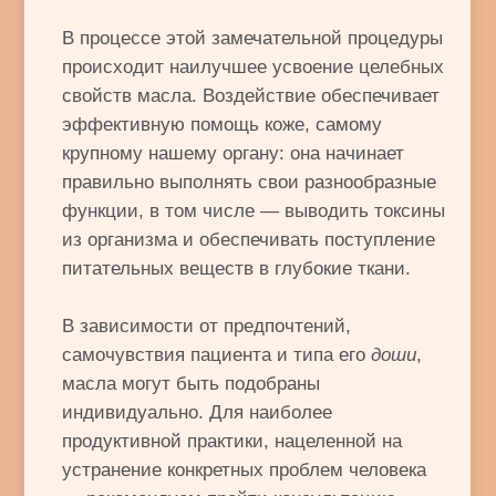
всего организма: эта процедура дарует
ясность ума, приятные эмоции, улучшает
память, пробуждает здоровье и рост волос.
Противопоказания:
запрещен массаж
после курса процедур очищения
(панчакарамы); несварение, избыток капхи;
вирусные болезни в стадии обострения,
температура выше 37 градусов; обильные
менструации.
ПОЛЬЗА ПРОЦЕДУРЫ
Успокаивает доши и снимает
усталость;
Улучшает циркуляцию крови,
особенно в нервных окончаниях;