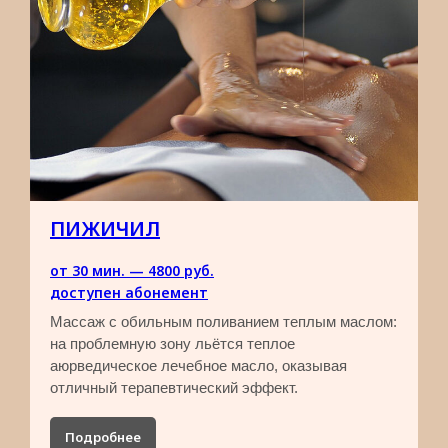
ПОЗВОНИТЕ НАМ, ЧТОБЫ
ЗАПИСАТЬСЯ НА МАССАЖ
+7 965 284-87-59
г. Подольск, ул. Молодёжная, д. 6
Часы работы:
С понедельника по воскресенье, с 09:00 до 20:00
ПИЖИЧИЛ
от 30 мин. — 4800 руб.
доступен абонемент
Массаж с обильным поливанием теплым маслом:
на проблемную зону льётся теплое
аюрведическое лечебное масло, оказывая
отличный терапевтический эффект.
Подробнее