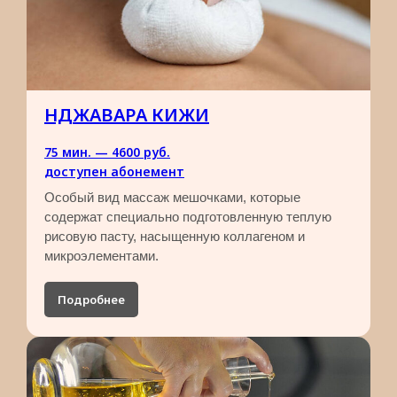
Для нас важно, чтобы клиенты
чувствовали себя комфортно. Вот
почему мы всегда следим за чистотой
и атмосферой нашего салона
НДЖАВАРА КИЖИ
Индивидуальный подход
Наш Центр работает по принципу
75 мин. — 4600 руб.
индивидуального подхода к каждому
доступен абонемент
клиенту. Мы уважаем Ваши
предпочтения и готовы услышать
Особый вид массаж мешочками, которые
пожелания
содержат специально подготовленную теплую
рисовую пасту, насыщенную коллагеном и
микроэлементами.
Подробнее