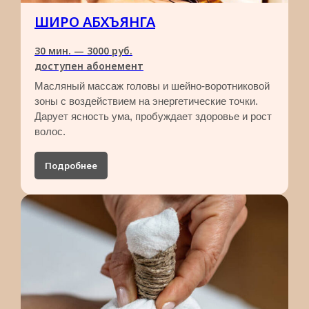
ШИРО АБХЪЯНГА
30 мин. — 3000 руб.​
доступен абонемент
Масляный массаж головы и шейно-воротниковой
зоны с воздействием на энергетические точки.
Дарует ясность ума, пробуждает здоровье и рост
волос.
НАШИ ОСОБЕННОСТИ
Подробнее
РАБОТАЕМ ЕЖЕДНЕВНО, ЧТОБЫ СДЕЛАТЬ
ВАШУ ЖИЗНЬ ЗДОРОВОЙ И СЧАСТЛИВОЙ
Лучшее качество терапии
У нас работают опытные специалисты,
которые постоянно повышают свою
квалификацию и имеют стаж работы
более 10 лет
Чистота и комфорт